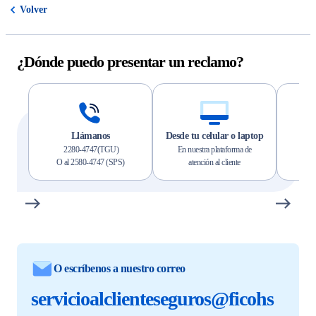
Volver
¿Dónde puedo presentar un reclamo?
Llámanos
Desde tu celular o laptop
2280-4747(TGU)
En nuestra plataforma de
a 
O al 2580-4747 (SPS)
atención al cliente
O escríbenos a nuestro correo
servicioalclienteseguros@ficohs