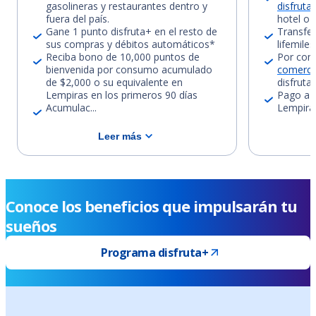
gasolineras y restaurantes dentro y
disfruta
fuera del país.
hotel o 
Gane 1 punto disfruta+ en el resto de
Transfe
sus compras y débitos automáticos*
lifemile
Reciba bono de 10,000 puntos de
Por com
bienvenida por consumo acumulado
comercio
de $2,000 o su equivalente en
disfruta
Lempiras en los primeros 90 días
Pago a s
Acumulac...
Lempiras
Leer más
Conoce los beneficios que impulsarán tu
sueños
Programa disfruta+