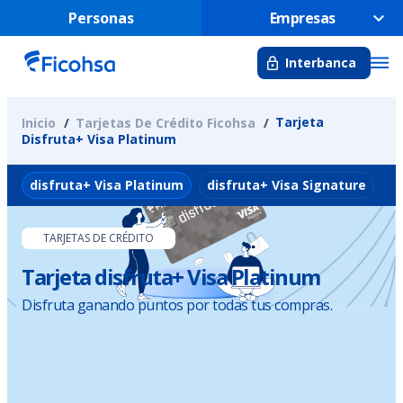
Personas
Empresas
Interbanca
Tarjeta
Inicio
Tarjetas De Crédito Ficohsa
Disfruta+ Visa Platinum
disfruta+ Visa Platinum
disfruta+ Visa Signature
d
TARJETAS DE CRÉDITO
Tarjeta disfruta+ Visa Platinum
Disfruta ganando puntos por todas tus compras.