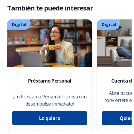
También te puede interesar
Digital
Digital
Préstamo Personal
Cuenta de
Abre tu cue
¡Tu Préstamo Personal Ficohsa con
conviértete e
desembolso inmediato!
Lo quiero
Quier