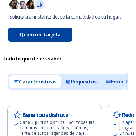
Solicítala al instante desde la comodidad de tu hogar.
Quiero mi tarjeta
Todo lo que debes saber
Características
Requisitos
Formas d
Beneficios disfruta+
Redim
Gane 3 puntos disfruta+ por todas las
En
agenc
compras en hoteles, líneas aéreas,
program
renta de autos, agencias de viaje,
En nuest