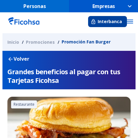
Personas
Empresas
Interbanca
Promoción Fan Burger
Inicio
Promociones
Volver
Grandes beneficios al pagar con tus
Tarjetas Ficohsa
Restaurante