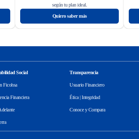
según tu plan ideal.
Quiero saber más
bilidad Social
Transparencia
n Ficohsa
Usuario Financiero
encia Financiera
Ética | Integridad
Adelante
Conoce y Compara
erra