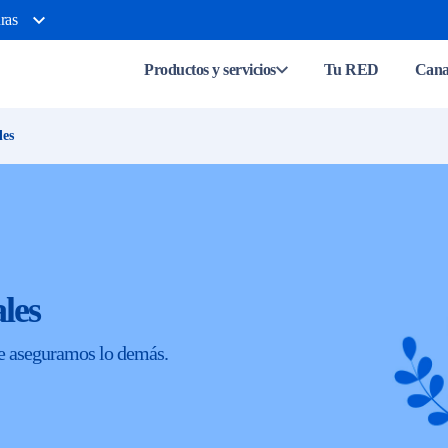
ras
Productos y servicios
Tu RED
Canal
les
les
e aseguramos lo demás.