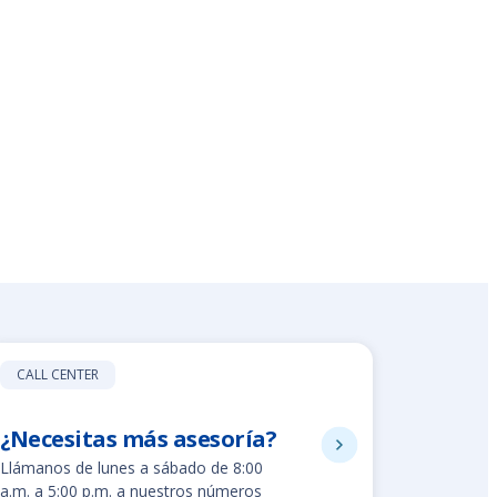
CALL CENTER
¿Necesitas más asesoría?
8002280
Llámanos de lunes a sábado de 8:00
Línea gratuit
a.m. a 5:00 p.m. a nuestros números