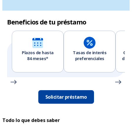
Beneficios de tu préstamo
Plazos de hasta
Tasas de interés
Gest
84 meses*
preferenciales
desde
rá
Solicitar préstamo
Todo lo que debes saber