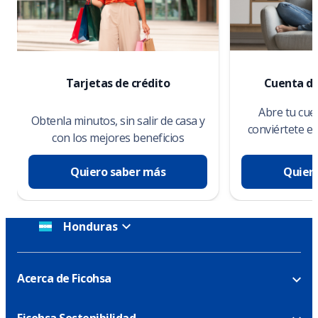
Tarjetas de crédito
Cuenta de
Abre tu cue
Obtenla minutos, sin salir de casa y
conviértete e
con los mejores beneficios
Quiero saber más
Quier
Honduras
Acerca de Ficohsa
Ficohsa Sostenibilidad