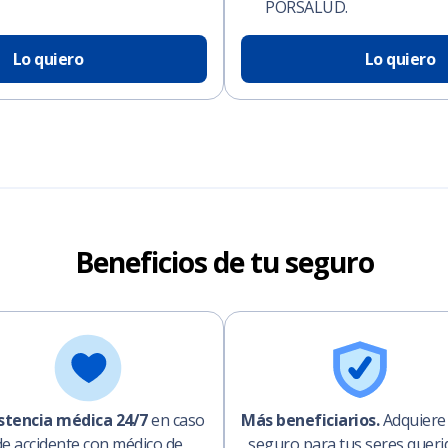
PORSALUD.
Lo quiero
Lo quiero
Beneficios de tu seguro
stencia médica 24/7
en caso
Más beneficiarios.
Adquiere
de accidente con médico de
seguro para tus seres queri