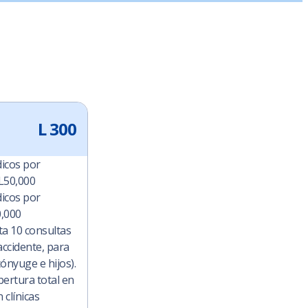
L 300
icos por
L50,000
icos por
0,000
ta 10 consultas
ccidente, para
 cónyuge e hijos).
ertura total en
 clínicas