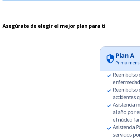
Asegúrate de elegir el mejor plan para ti
Plan A
Prima mens
Reembolso d
enfermedade
Reembolso d
accidentes 
Asistencia m
al año por 
el núcleo fam
Asistencia 
servicios por