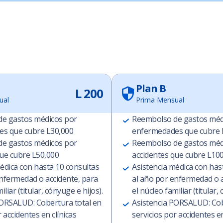
Plan B
L 200
ual
Prima Mensual
e gastos médicos por
Reembolso de gastos méd
s que cubre L30,000
enfermedades que cubre 
e gastos médicos por
Reembolso de gastos méd
que cubre L50,000
accidentes que cubre L10
édica con hasta 10 consultas
Asistencia médica con has
enfermedad o accidente, para
al año por enfermedad o a
iliar (titular, cónyuge e hijos).
el núcleo familiar (titular,
PORSALUD: Cobertura total en
Asistencia PORSALUD: Cob
 accidentes en clínicas
servicios por accidentes en