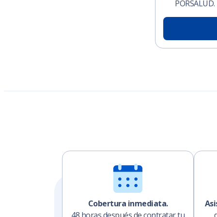
PORSALUD.
Cobertura inmediata.
Asi
48 horas después de contratar tu