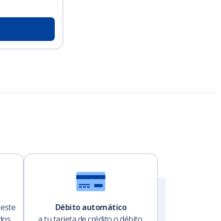
 este
Débito automático
dos.
a tu tarjeta de crédito o débito.