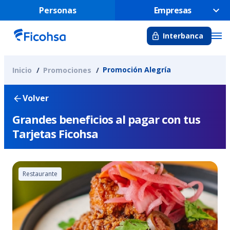
Personas
Empresas
Interbanca
Promoción Alegría
Inicio
Promociones
Volver
Grandes beneficios al pagar con tus
Tarjetas Ficohsa
Restaurante