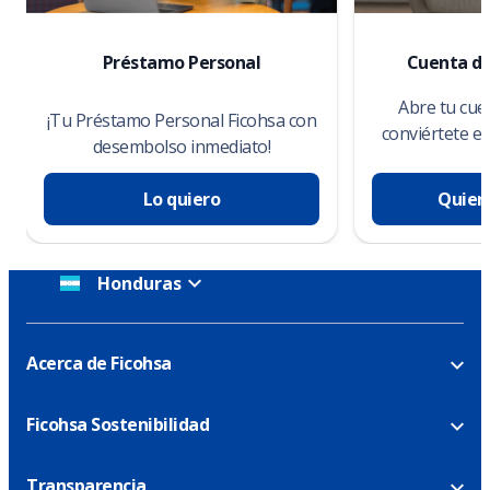
Préstamo Personal
Cuenta de
Abre tu cue
¡Tu Préstamo Personal Ficohsa con
conviértete e
desembolso inmediato!
Lo quiero
Quier
Honduras
Acerca de Ficohsa
Ficohsa Sostenibilidad
Transparencia