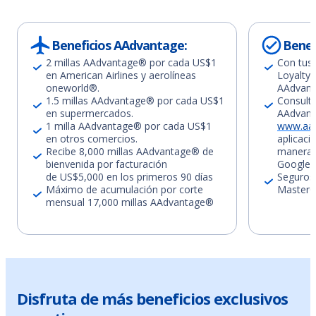
Beneficios AAdvantage:
Benef
2 millas AAdvantage® por cada US$1
Con tus
en American Airlines y aerolíneas
Loyalty 
oneworld®.
AAdvan
1.5 millas AAdvantage® por cada US$1
Consulta
en supermercados.
AAdvant
1 milla AAdvantage® por cada US$1
www.aa.
en otros comercios.
aplicaci
Recibe 8,000 millas AAdvantage® de
manera g
bienvenida por facturación
Google P
de US$5,000 en los primeros 90 días
Seguros,
Máximo de acumulación por corte
MasterC
mensual 17,000 millas AAdvantage®
Disfruta de más beneficios exclusivos