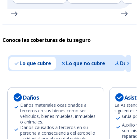
Conoce las coberturas de tu seguro
Lo que cubre
Lo que no cubre
Docume
Daños
Asiste
Daños materiales ocasionados a
La Asistenci
terceros en sus bienes como ser
siguientes s
vehículos, bienes muebles, inmuebles
Grúa por
o animales.
Auxilio v
Daños causados a terceros en su
suminist
persona a consecuencia del atropello
reparaci
accidental por el uso del vehículo