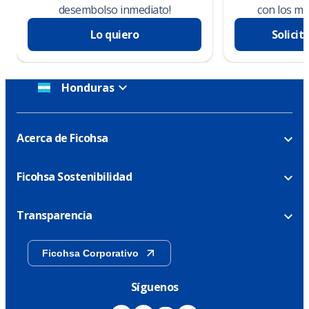
desembolso inmediato!
con los me
Lo quiero
Solicit
Honduras
Acerca de Ficohsa
Ficohsa Sostenibilidad
Transparencia
Ficohsa Corporativo
Síguenos