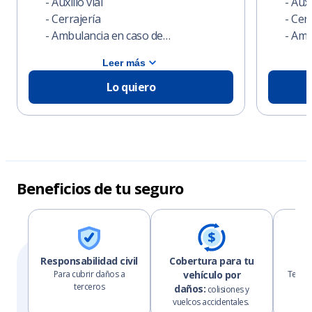
- Auxilio vial
- Auxi
- Cerrajería
- Cer
- Ambulancia en caso de…
- Amb
Leer más
Lo quiero
Beneficios de tu seguro
Responsabilidad civil
Cobertura para tu
As
Para cubrir daños a
vehículo por
Te res
terceros
daños:
colisiones y
vuelcos accidentales.