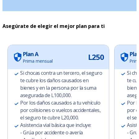
Asegúrate de elegir el mejor plan para ti
Plan A
Pla
L250
Prima mensual
Prim
Si chocas contra un tercero, el seguro
Si ch
te cubre los daños causados en
te cu
bienes y en la persona por la suma
biene
asegurada de L100,000.
asegu
Por los daños causados a tu vehículo
Por l
por colisiones o vuelcos accidentales,
por c
el seguro te cubre L20,000.
el se
Asistencia vial básica que incluye:
Asist
- Grúa por accidente o avería
- Grú