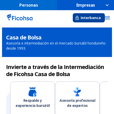
Personas
Empresas
Interbanca
Casa de Bolsa
Asesoría e intermediación en el mercado bursátil hondureño
desde 1993.
Invierte a través de la Intermediación
de Ficohsa Casa de Bolsa
Respaldo y
Asesoría profesional
O
experiencia bursátil
de expertos
tr