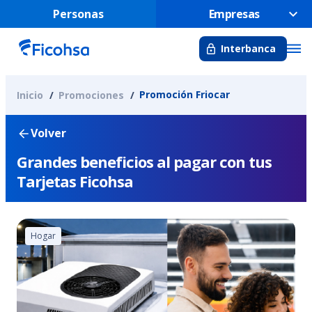
Personas
Empresas
Interbanca
Promoción Friocar
Inicio
Promociones
Volver
Grandes beneficios al pagar con tus
Tarjetas Ficohsa
Hogar