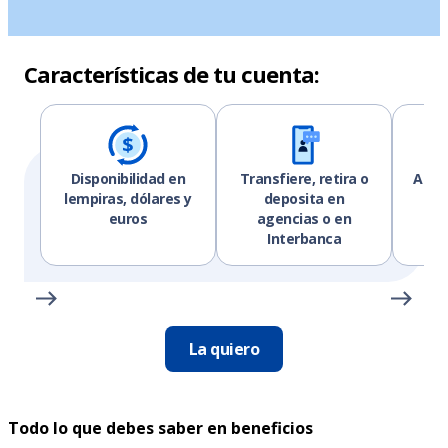
Características de tu cuenta:
Disponibilidad en
Transfiere, retira o
Atra
lempiras, dólares y
deposita en
in
euros
agencias o en
d
Interbanca
La quiero
Todo lo que debes saber en beneficios