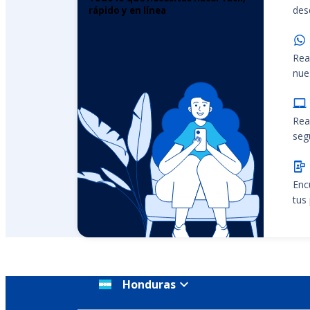
desd
rápido y en línea
Rea
nue
Rea
seg
Enc
tus
Honduras