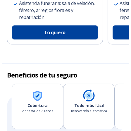
Asistencia funeraria: sala de velación,
Asist
féretro, arreglos florales y
féret
repatriación
repat
Lo quiero
Beneficios de tu seguro
Cobertura
Todo más fácil
B
Por hasta los 70 años.
Renovación automática
Pued
ben