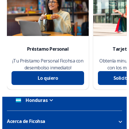
Préstamo Personal
Tarjeta
¡Tu Préstamo Personal Ficohsa con
Obtenla minuto
desembolso inmediato!
con los me
Lo quiero
Solicit
Honduras
Acerca de Ficohsa