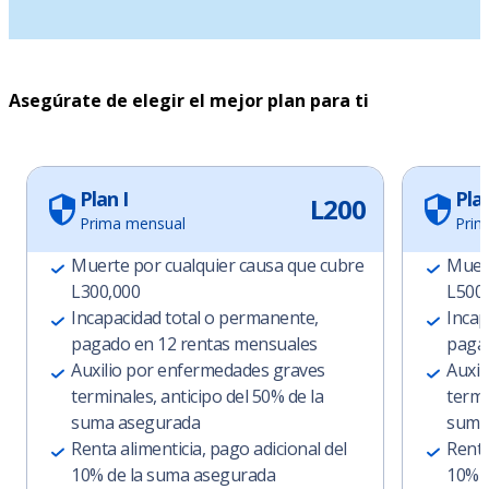
Asegúrate de elegir el mejor plan para ti
Plan I
Plan
L200
Prima mensual
Prim
Muerte por cualquier causa que cubre
Muert
L300,000
L500
Incapacidad total o permanente,
Incap
pagado en 12 rentas mensuales
pagad
Auxilio por enfermedades graves
Auxil
terminales, anticipo del 50% de la
termi
suma asegurada
suma
Renta alimenticia, pago adicional del
Renta
10% de la suma asegurada
10% d