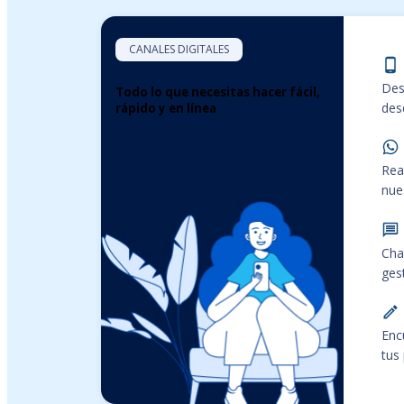
CANALES DIGITALES
Des
Todo lo que necesitas hacer fácil,
desd
rápido y en línea
Rea
nue
Cha
ges
Enc
tus