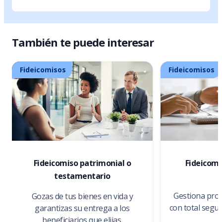
También te puede interesar
Fideicomisos
Fideicomisos
Fideicomiso patrimonial o
Fideicomi
testamentario
Gestiona proy
Gozas de tus bienes en vida y
con total segu
garantizas su entrega a los
beneficiarios que elijas.