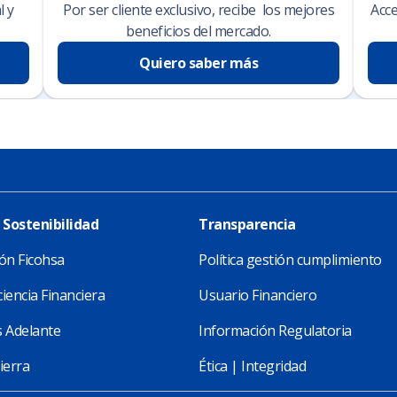
l y
Por ser cliente exclusivo, recibe los mejores
Acce
beneficios del mercado.
Quiero saber más
 Sostenibilidad
Transparencia
ón Ficohsa
Política gestión cumplimiento
iencia Financiera
Usuario Financiero
 Adelante
Información Regulatoria
ierra
Ética | Integridad