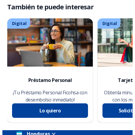
También te puede interesar
Digital
Digital
Préstamo Personal
Tarjeta
¡Tu Préstamo Personal Ficohsa con
Obtenla minuto
desembolso inmediato!
con los me
Lo quiero
Solicit
Honduras