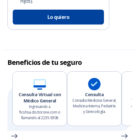
hijos).
Lo quiero
Beneficios de tu seguro
Consulta Virtual con
Consulta
Médico General
Consulta Medicina General,
Te p
Medicina Interna, Pediatría
cobe
Ingresando a
y Ginecología.
ficohsa.doctorone.com o
llamando al 2235-9308