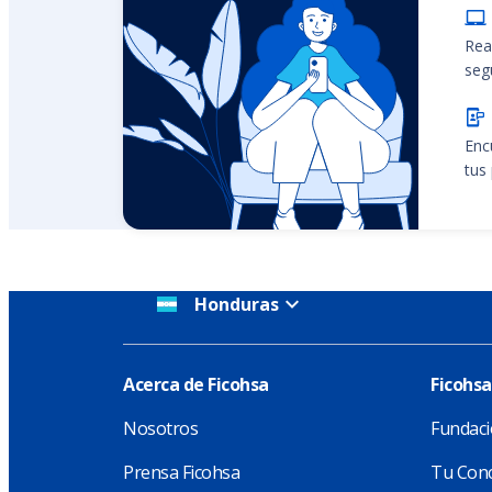
Rea
seg
Enc
tus
Honduras
Acerca de Ficohsa
Ficohsa
Nosotros
Fundaci
Prensa Ficohsa
Tu Conc