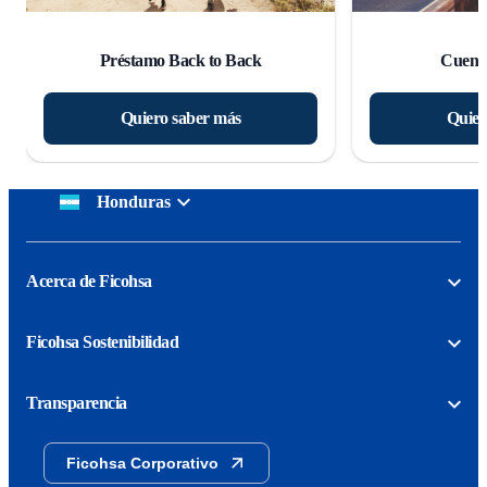
Préstamo Back to Back
Cuent
Quiero saber más
Quier
Honduras
Acerca de Ficohsa
Ficohsa Sostenibilidad
Transparencia
Ficohsa Corporativo