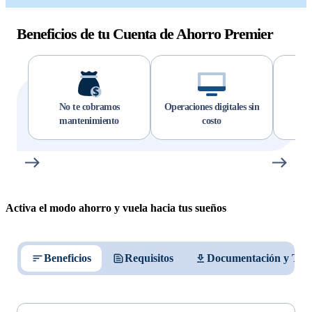
Beneficios de tu Cuenta de Ahorro Premier
No te cobramos
Operaciones digitales sin
Aho
mantenimiento
costo
Activa el modo ahorro y vuela hacia tus sueños
Beneficios
Requisitos
Documentación y Tas