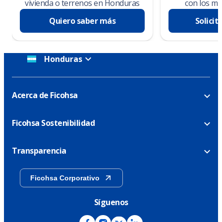
vivienda o terrenos en Honduras
con los me
Quiero saber más
Solicit
Honduras
Acerca de Ficohsa
Ficohsa Sostenibilidad
Transparencia
Ficohsa Corporativo
Síguenos