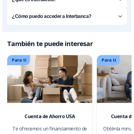
¿Cómo puedo acceder a Interbanca?
También te puede interesar
Para ti
Para ti
Cuenta de Ahorro USA
Cuenta de
Te ofrecemos un financiamiento de
Obténla minuto