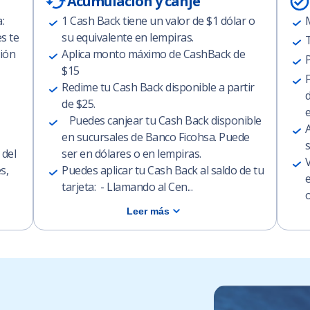
Acumulacion y canje
:
1 Cash Back tiene un valor de $1 dólar o
s te
su equivalente en lempiras.
T
ción
Aplica monto máximo de CashBack de
P
$15
F
Redime tu Cash Back disponible a partir
d
de $25.
Puedes canjear tu Cash Back disponible
A
en sucursales de Banco Ficohsa. Puede
s
 del
ser en dólares o en lempiras.
s,
Puedes aplicar tu Cash Back al saldo de tu
e
tarjeta: - Llamando al Cen...
o
Leer más