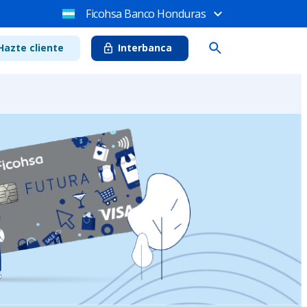
Ficohsa Banco Honduras
Hazte cliente
Interbanca