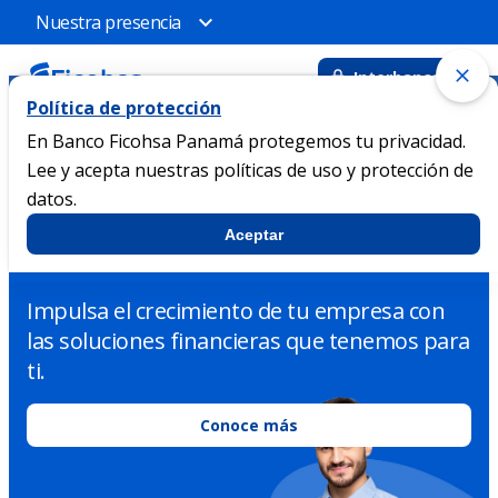
Nuestra presencia
Interbanca
Política de protección
BANCA EMPRESARIAL
En Banco Ficohsa Panamá protegemos tu privacidad.
Lee y acepta nuestras políticas de uso y protección de
Lleva tu empresa a otro
datos.
Aceptar
nivel con Ficohsa
Impulsa el crecimiento de tu empresa con
las soluciones financieras que tenemos para
ti.
Conoce más