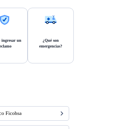
 ingresar un
¿Qué son
eclamo
emergencias?
co Ficohsa