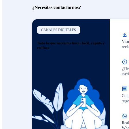
¿Necesitas contactarnos?
CANALES DIGITALES
Visu
Todo lo que necesitas hacer fácil, rápido y
recl
en línea
¿Tie
escr
Comp
suge
Real
Wha