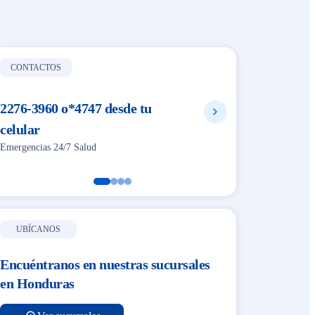
CONTACTOS
2276-3960 o*4747 desde tu
2280-2
celular
o *2886 desde tu celular. Em
Emergencias 24/7 Salud
Automóviles
UBÍCANOS
Encuéntranos en nuestras sucursales
en Honduras