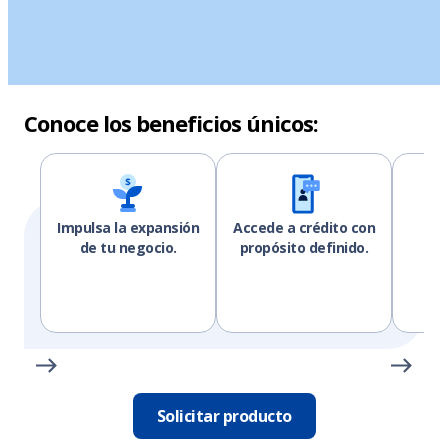
Conoce los beneficios únicos:
Impulsa la expansión
Accede a crédito con
Fin
de tu negocio.
propósito definido.
i
m
Solicitar producto