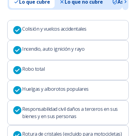
Lo que cubre
Lo que no cubre
Asisten
Colisión y vuelcos accidentales
Incendio, auto ignición y rayo
Robo total
Huelgas y alborotos populares
Responsabilidad civil daños a terceros en sus
bienes y en sus personas
Rotura de cristales (excluido para motocicletas)