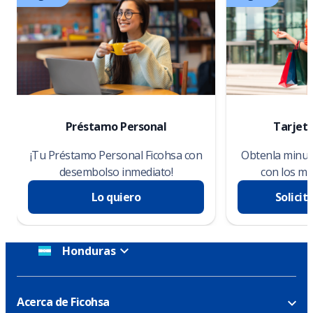
Préstamo Personal
Tarjeta
¡Tu Préstamo Personal Ficohsa con
Obtenla minuto
desembolso inmediato!
con los me
Lo quiero
Solicit
Honduras
Acerca de Ficohsa