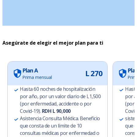
Asegúrate de elegir el mejor plan para ti
Plan A
Pla
L 270
Prima mensual
Prim
Hasta 60 noches de hospitalización
Hasta
por año, por un valor diario de L1,500
por a
(por enfermedad, accidente o por
(por 
Covid-19).
RDH L 90,000
Covid
Asistencia Consulta Médica. Beneficio
siste
que consta de un límite de 10
que c
consultas médicas por enfermedad o
consu