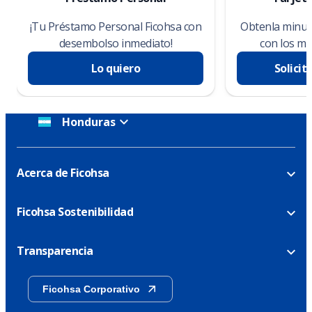
¡Tu Préstamo Personal Ficohsa con
Obtenla minuto
desembolso inmediato!
con los me
Lo quiero
Solicit
Honduras
Acerca de Ficohsa
Ficohsa Sostenibilidad
Transparencia
Ficohsa Corporativo