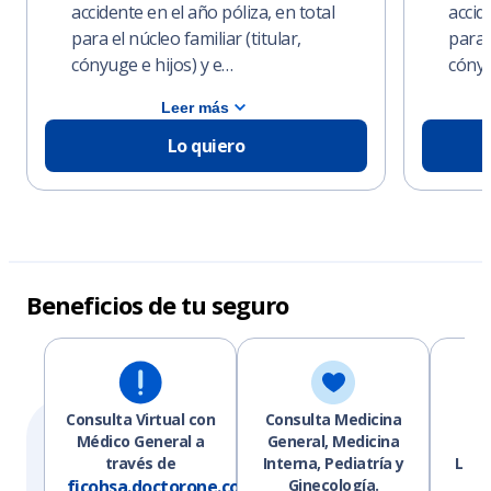
accidente en el año póliza, en total
accid
para el núcleo familiar (titular,
para e
cónyuge e hijos) y e…
cónyu
Leer más
Lo quiero
Beneficios de tu seguro
Consulta Virtual con
Consulta Medicina
Re
Médico General a
General, Medicina
E
través de
Interna, Pediatría y
Labor
ficohsa.doctorone.com
Ginecología.
o