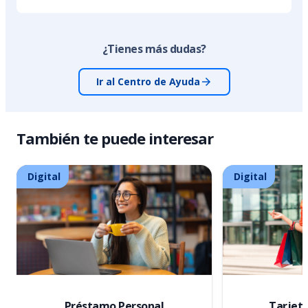
¿Tienes más dudas?
Ir al Centro de Ayuda
También te puede interesar
Digital
Digital
Préstamo Personal
Tarjeta