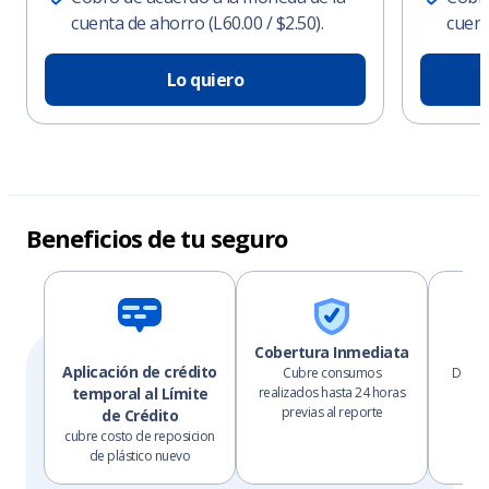
cuenta de ahorro (L60.00 / $2.50).
cuent
Lo quiero
Beneficios de tu seguro
Cobertura Inmediata
Co
Aplicación de crédito
Cubre consumos
Debita
temporal al Límite
realizados hasta 24 horas
ah
previas al reporte
de Crédito
cubre costo de reposicion
de plástico nuevo