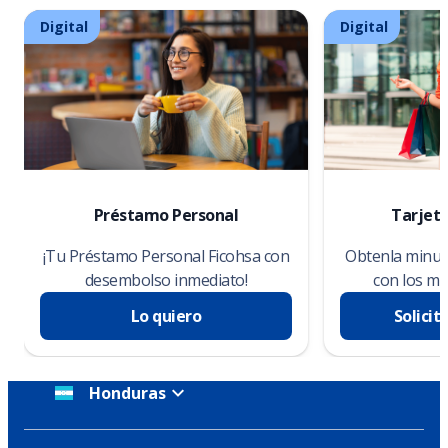
Digital
Digital
Préstamo Personal
Tarjeta
¡Tu Préstamo Personal Ficohsa con
Obtenla minuto
desembolso inmediato!
con los me
Lo quiero
Solicit
Honduras