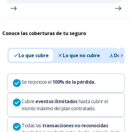
Conoce las coberturas de tu seguro
Lo que cubre
Lo que no cubre
Docume
Se reconoce el
100% de la pérdida.
Cubre
eventos ilimitados
hasta cubrir el
monto máximo del plan contratado.
Todas las
transacciones no reconocidas