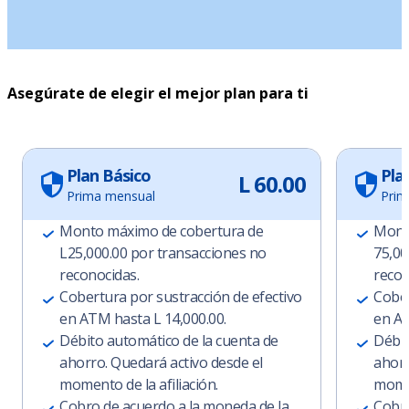
Asegúrate de elegir el mejor plan para ti
Plan Básico
Pla
L 60.00
Prima mensual
Prim
Monto máximo de cobertura de
Mont
L25,000.00 por transacciones no
75,00
reconocidas.
recon
Cobertura por sustracción de efectivo
Cober
en ATM hasta L 14,000.00.
en AT
Débito automático de la cuenta de
Débit
ahorro. Quedará activo desde el
ahorr
momento de la afiliación.
momen
Cobro de acuerdo a la moneda de la
Cobro