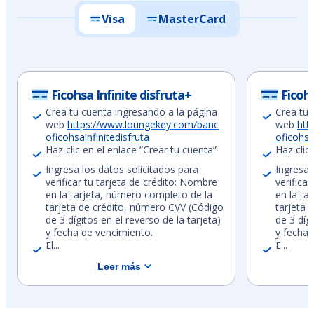
Visa
MasterCard
Ficohsa Infinite disfruta+
Ficoh
Crea tu cuenta ingresando a la página
Crea tu 
web
https://www.loungekey.com/banc
web
htt
oficohsainfinitedisfruta
oficohsa
Haz clic en el enlace “Crear tu cuenta”
Haz clic
Ingresa los datos solicitados para
Ingresa 
verificar tu tarjeta de crédito: Nombre
verifica
en la tarjeta, número completo de la
en la ta
tarjeta de crédito, número CVV (Código
tarjeta 
de 3 dígitos en el reverso de la tarjeta)
de 3 dígi
y fecha de vencimiento.
y fecha 
El...
E...
Leer más