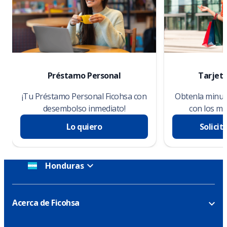
Préstamo Personal
Tarjeta
¡Tu Préstamo Personal Ficohsa con
Obtenla minuto
desembolso inmediato!
con los me
Lo quiero
Solicit
Honduras
Acerca de Ficohsa