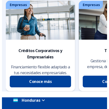
Empresas
Empresas
Créditos Corporativos y
Te
Empresariales
Gestiona l
empresa, de 
Financiamiento flexible adaptado a
s
tus necesidades empresariales.
Conoce más
Con
Honduras