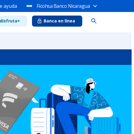
e ayuda
Ficohsa Banco Nicaragua
disfruta+
Banca en línea