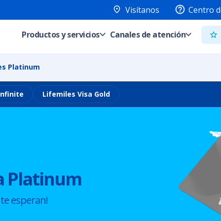
Visítanos
Centro d
Productos y servicios
Canales de atención
es Platinum
Infinite
Lifemiles Visa Gold
sa Platinum
 te esperan!