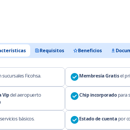
cterísticas
Requisitos
Beneficios
Docu
 sucursales Ficohsa.
Membresía Gratis
el pr
a Vip
del aeropuerto
Chip incorporado
para 
a
servicios básicos.
Estado de cuenta
por co