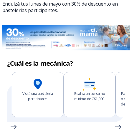
Endulzá tus lunes de mayo con 30% de descuento en
pastelerías participantes.
¿Cuál es la mecánica?
Visitá una pastelería
Realizá un consumo
Pagá c
participante.
mínimo de C$1,000.
o crédi
descue