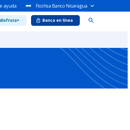
e ayuda
Ficohsa Banco Nicaragua
disfruta+
Banca en línea