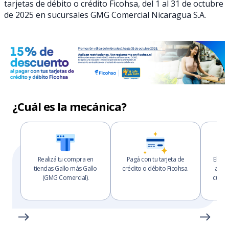
tarjetas de débito o crédito Ficohsa, del 1 al 31 de octubre
de 2025 en sucursales GMG Comercial Nicaragua S.A.
¿Cuál es la mecánica?
Realizá tu compra en
Pagá con tu tarjeta de
El de
tiendas Gallo más Gallo
crédito o débito Ficohsa.
aplic
(GMG Comercial).
cuent