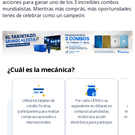
acciones para ganar uno de los 3 increíbles combos
mundialistas. Mientras más comprás, más oportunidades
tenés de celebrar como un campeón.
¿Cuál es la mecánica?
Utilizá tus tarjetas de
Por cada C$500 o su
Ent
crédito Ficohsa
equivalente en dólares en
dura
participantes para realizar
compras acumuladas,
más a
compras nacionales o
recibís una acción
más op
internacionales.
electrónica para participar.
de 
exc