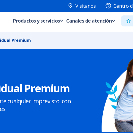
Visítanos
Centro d
Productos y servicios
Canales de atención
vidual Premium
vidual Premium
te cualquier imprevisto, con
es.