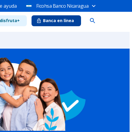
e ayuda
Ficohsa Banco Nicaragua
disfruta+
Banca en línea