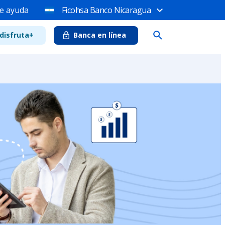
e ayuda
Ficohsa Banco Nicaragua
disfruta+
Banca en línea