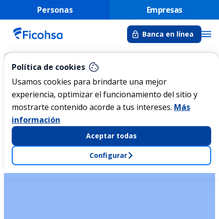
Personas
Empresas
Banca en línea
Política de cookies
Cuentas
Inicio
Banca Empresas
Usamos cookies para brindarte una mejor
experiencia, optimizar el funcionamiento del sitio y
BANCA CORPORATIVA, EMPRESARIAL Y PYMES
mostrarte contenido acorde a tus intereses.
Más
Cuentas
información
Cuentas Empresariales hechas para cada tipo de negocio
Aceptar todas
Configurar