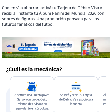
Comenzá a ahorrar, activá tu Tarjeta de Débito Visa y
recibí al instante tu Álbum Panini del Mundial 2026 con
sobres de figuras. Una promoción pensada para los
futuros fanáticos del fútbol.
¿Cuál es la mecánica?
Aperturá una Cuenta Joven
Solicitá y recibí tu Tarjeta
Al acti
Gana+ con un depósito
de Débito Visa asociada a
inmedi
mínimo de US$50 o su
la cuenta.
Panini
equivalente en córdobas.
sob