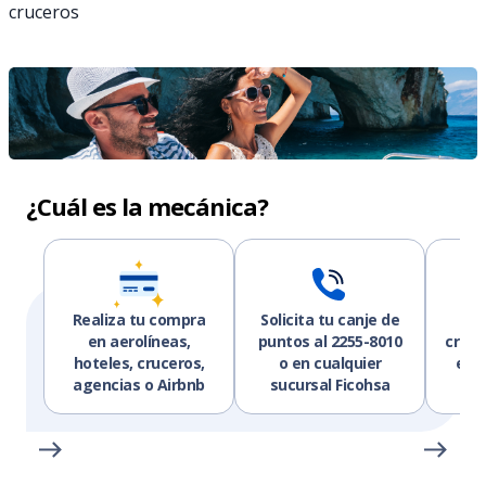
cruceros
¿Cuál es la mecánica?
Realiza tu compra
Solicita tu canje de
¡Y l
en aerolíneas,
puntos al 2255-8010
crédi
hoteles, cruceros,
o en cualquier
est
agencias o Airbnb
sucursal Ficohsa