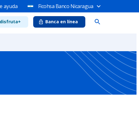
e ayuda
Ficohsa Banco Nicaragua
disfruta+
Banca en línea