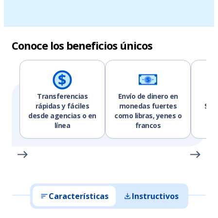
Conoce los beneficios únicos
Transferencias
Envío de dinero en
Co
rápidas y fáciles
monedas fuertes
SWI
desde agencias o en
como libras, yenes o
re
línea
francos
eq
Características
Instructivos