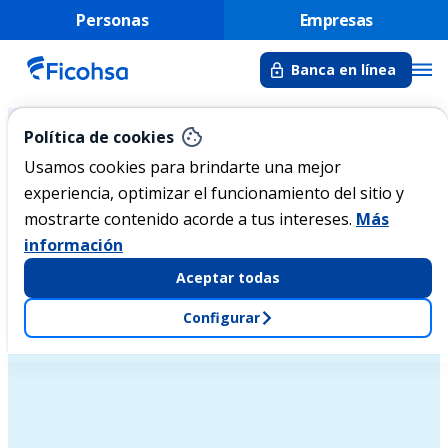
Personas
Empresas
Banca en línea
Política de cookies
Inicio
Banca Empresas
Servicios Internacionales
Transferencias Internacionales
Usamos cookies para brindarte una mejor
experiencia, optimizar el funcionamiento del sitio y
mostrarte contenido acorde a tus intereses.
Más
BANCA EMPRESARIAL
información
Transferencias Internacionales
Aceptar todas
Reciba y envíe transferencias desde y hacia cualquier
parte del mundo
Configurar