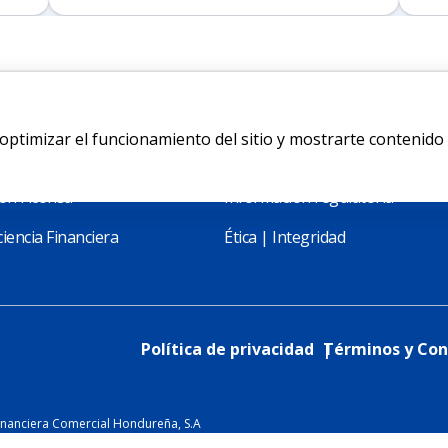
ptimizar el funcionamiento del sitio y mostrarte contenido
bilidad
Transparencia
ón Ficohsa
Información regulatoria
iencia Financiera
Ética | Integridad
Política de privacidad
Términos y Con
inanciera Comercial Hondureña, S.A