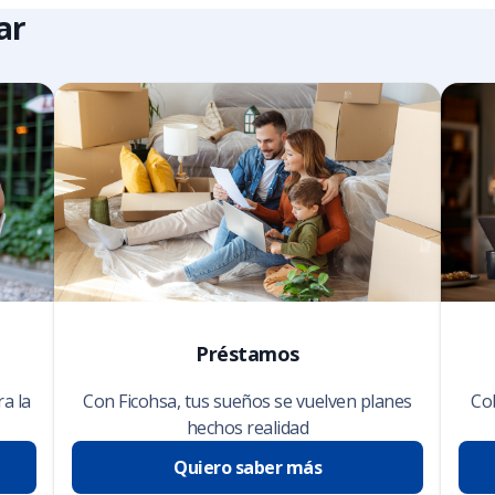
ar
Préstamos
ra la
Con Ficohsa, tus sueños se vuelven planes
Cob
hechos realidad
Quiero saber más