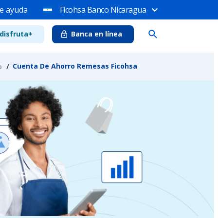
e ayuda
Ficohsa Banco Nicaragua
disfruta+
Banca en línea
Cuenta De Ahorro Remesas Ficohsa
o