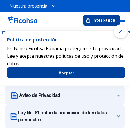
Nuestra presencia
Interbanca
Política de protección
Protección Financiera
Inicio
En Banco Ficohsa Panamá protegemos tu privacidad.
Lee y acepta nuestras políticas de uso y protección de
Protección de Datos Personales
datos.
Te contamos todo lo que necesitas saber sobre la protección
de tus datos.
Aceptar
Aviso de Privacidad
Ley No. 81 sobre la protección de los datos
personales