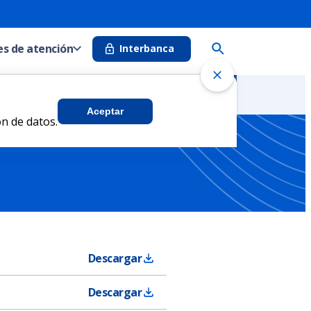
s de atención
Interbanca
Aceptar
n de datos.
Descargar
Descargar