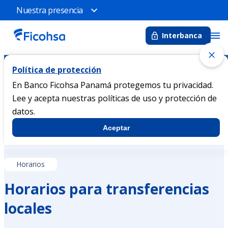
Nuestra presencia
Interbanca
Política de protección
Horarios De Transferencias ACH
Inicio
En Banco Ficohsa Panamá protegemos tu privacidad.
Lee y acepta nuestras políticas de uso y protección de
Horarios para transferencia ACH
datos.
Conoce los horarios para las transacciones recibidas ACH
Aceptar
Horarios
Horarios para transferencias
locales