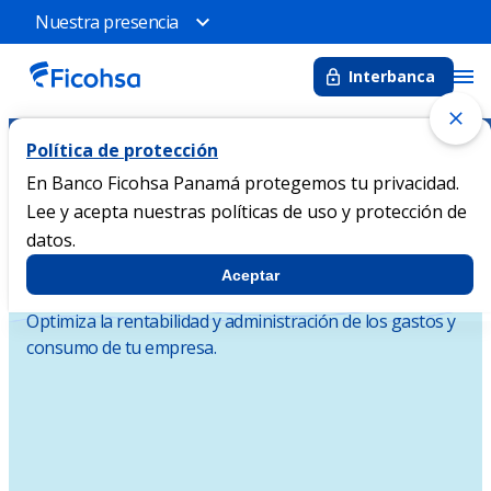
Nuestra presencia
Interbanca
Política de protección
Tarjeta De Crédito
Inicio
Banca Corporativa
Corporativa
En Banco Ficohsa Panamá protegemos tu privacidad.
Lee y acepta nuestras políticas de uso y protección de
datos.
BANCA EMPRESAS
Aceptar
Tarjeta de Crédito Corporativa
Optimiza la rentabilidad y administración de los gastos y
consumo de tu empresa.